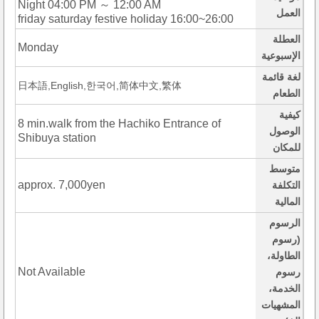
Night 04:00 PM ～ 12:00 AM
العمل
friday saturday festive holiday 16:00~26:00
العطلة
Monday
الإسبوعية
لغة قائمة
日本語,English,한국어,简体中文,繁体
الطعام
كيفية
8 min.walk from the Hachiko Entrance of
الوصول
Shibuya station
للمكان
متوسط
approx. 7,000yen
التكلفة
المالية
الرسوم
(رسوم
الطاولة،
Not Available
رسوم
الخدمة،
المشهيات