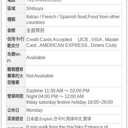
電話
Shibuya
區域
Italian / French / Spanish food,Food from other
種類
countries
全面禁菸
香煙
信用卡/行
Credit Cards Accepted (JCB , VISA , Master
Card , AMERICAN EXPRESS , Diners Club)
動支付
免費Wi-
Available
Fi
觀看體育
Not Available
賽事的大
型螢幕
Daytime 11:30 AM ～ 02:00 PM
營業時間
Night 04:00 PM ～ 12:00 AM
friday saturday festive holiday 16:00~26:00
Monday
公休日
菜單語言
日本語,English,한국어,简体中文,繁体
8 min.walk from the Hachiko Entrance of