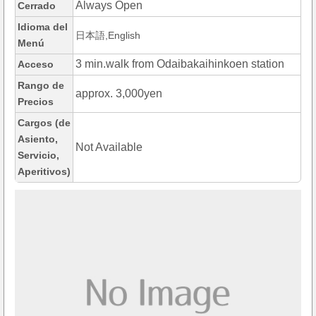
Always Open
Cerrado
Idioma del
日本語,English
Menú
3 min.walk from Odaibakaihinkoen station
Acceso
Rango de
approx. 3,000yen
Precios
Cargos (de
Asiento,
Not Available
Servicio,
Aperitivos)