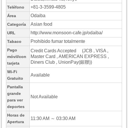
+81-3-3599-4805
Teléfono
Odaiba
Área
Asian food
Categoría
http://www.monsoon-cafe.jp/odaiba/
URL
Prohibido fumar totalmente
Tabaco
Pago
Credit Cards Accepted (JCB , VISA ,
Master Card , AMERICAN EXPRESS ,
móvil/con
Diners Club , UnionPay(銀聯))
tarjeta
Wi-Fi
Available
Gratuito
Pantalla
grande
Not Available
para ver
deportes
Horas de
11:30 AM ～ 03:30 AM
Apertura