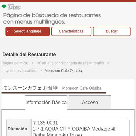
Select language
Características
Buscar
Detalle del Restaurante
Página de inicio
Búsqueda condicionada de restaurantes
Lista de restaurantes
Monsoon Cafe Odaiba
モンスーンカフェ お台場
Monsoon Cafe Odaiba
Información Básica
Acceso
〒135-0091
Dirección
1-7-1 AQUA CITY ODAIBA Mediage 4F
Daiba,Minato-ku,Tokyo