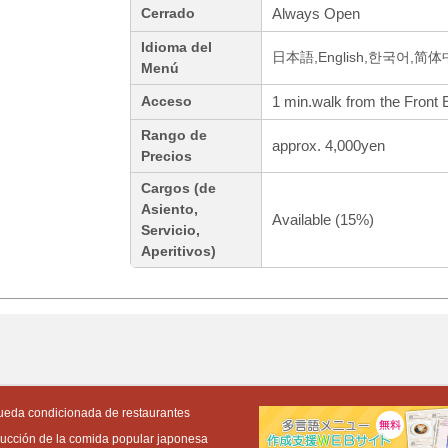
Always Open
Cerrado
Idioma del
日本語,English,한국어,简
Menú
1 min.walk from the Front E
Acceso
Rango de
approx. 4,000yen
Precios
Cargos (de
Asiento,
Available (15%)
Servicio,
Aperitivos)
eda condicionada de restaurantes
ducción de la comida popular japonesa