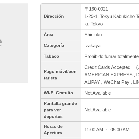
〒160-0021
1-29-1, Tokyu Kabukicho T
Dirección
ku,Tokyo
Shinjuku
Área
Izakaya
Categoría
Prohibido fumar totalmente
Tabaco
Credit Cards Accepted (J
Pago móvil/con
AMERICAN EXPRESS , Din
tarjeta
ALIPAY , WeChat Pay , L
Not Available
Wi-Fi Gratuito
Pantalla grande
Not Available
para ver
deportes
Horas de
11:00 AM ～ 05:00 AM
Apertura