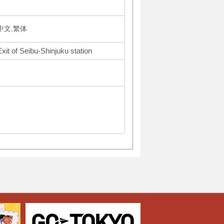
体中文,繁体
xit of Seibu-Shinjuku station