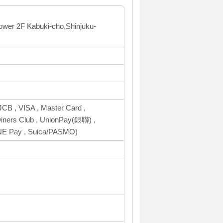
ower 2F Kabuki-cho,Shinjuku-
CB , VISA , Master Card ,
ers Club , UnionPay(銀聯) ,
INE Pay , Suica/PASMO)