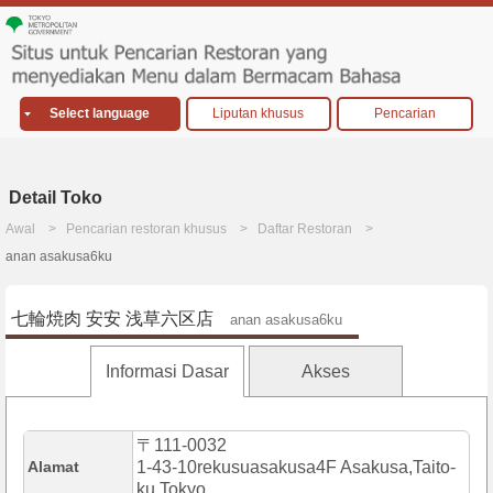
Select language
Liputan khusus
Pencarian
Detail Toko
Awal
Pencarian restoran khusus
Daftar Restoran
anan asakusa6ku
七輪焼肉 安安 浅草六区店
anan asakusa6ku
Informasi Dasar
Akses
〒111-0032
Alamat
1-43-10rekusuasakusa4F Asakusa,Taito-
ku,Tokyo