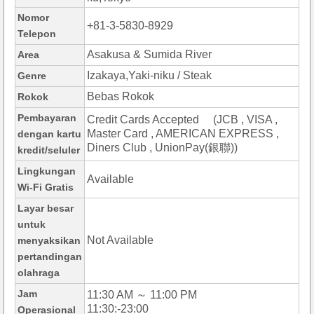
Nomor
+81-3-5830-8929
Telepon
Asakusa & Sumida River
Area
Izakaya,Yaki-niku / Steak
Genre
Bebas Rokok
Rokok
Pembayaran
Credit Cards Accepted (JCB , VISA ,
Master Card , AMERICAN EXPRESS ,
dengan kartu
Diners Club , UnionPay(銀聯))
kredit/seluler
Lingkungan
Available
Wi-Fi Gratis
Layar besar
untuk
Not Available
menyaksikan
pertandingan
olahraga
Jam
11:30 AM ～ 11:00 PM
11:30:-23:00
Operasional