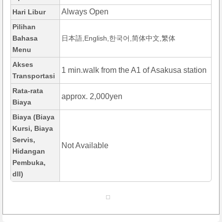
Always Open
Hari Libur
Pilihan
Bahasa
日本語,English,한국어,简体中文,繁体
Menu
Akses
1 min.walk from the A1 of Asakusa station
Transportasi
Rata-rata
approx. 2,000yen
Biaya
Biaya (Biaya
Kursi, Biaya
Servis,
Not Available
Hidangan
Pembuka,
dll)