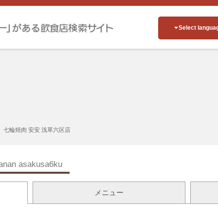
Select langua
七輪焼肉 安安 浅草六区店
anan asakusa6ku
メニュー