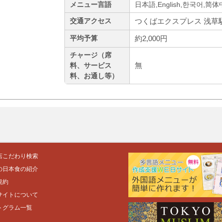
メニュー言語
日本語,English,한국어,简
つくばエクスプレス 浅草駅
交通アクセス
約2,000円
平均予算
チャージ（席
無
料、サービス
料、お通し等）
店こだわり検索
の日本食の紹介
規約
サイトについて
トグラム一覧