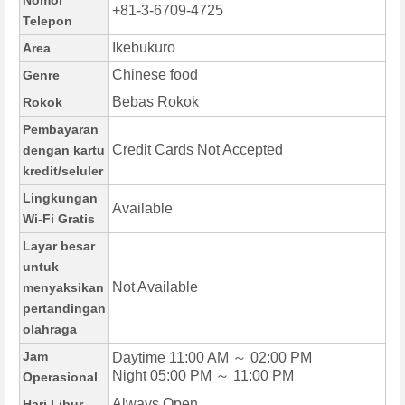
Nomor
+81-3-6709-4725
Telepon
Ikebukuro
Area
Chinese food
Genre
Bebas Rokok
Rokok
Pembayaran
Credit Cards Not Accepted
dengan kartu
kredit/seluler
Lingkungan
Available
Wi-Fi Gratis
Layar besar
untuk
Not Available
menyaksikan
pertandingan
olahraga
Jam
Daytime 11:00 AM ～ 02:00 PM
Night 05:00 PM ～ 11:00 PM
Operasional
Always Open
Hari Libur