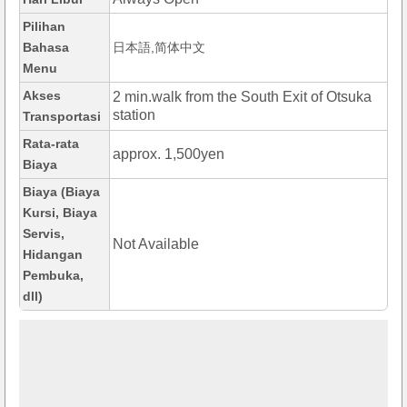
Pilihan
Bahasa
日本語,简体中文
Menu
Akses
2 min.walk from the South Exit of Otsuka
station
Transportasi
Rata-rata
approx. 1,500yen
Biaya
Biaya (Biaya
Kursi, Biaya
Servis,
Not Available
Hidangan
Pembuka,
dll)