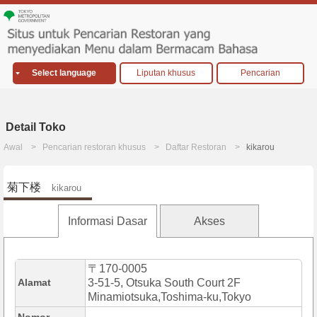
Select language
Liputan khusus
Pencarian
Detail Toko
Awal
Pencarian restoran khusus
Daftar Restoran
kikarou
菊下楼
kikarou
Informasi Dasar
Akses
〒170-0005
Alamat
3-51-5, Otsuka South Court 2F
Minamiotsuka,Toshima-ku,Tokyo