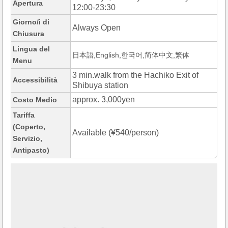
Apertura
12:00-23:30
Giorno/i di
Always Open
Chiusura
Lingua del
日本語,English,한국어,简体中文,繁体
Menu
3 min.walk from the Hachiko Exit of
Accessibilità
Shibuya station
approx. 3,000yen
Costo Medio
Tariffa
(Coperto,
Available (¥540/person)
Servizio,
Antipasto)