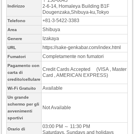
〒150-0043
Indirizzo
2-6-14, Homaleya Building B1F
Dougenzaka,Shibuya-ku,Tokyo
+81-3-5422-3383
Telefono
Shibuya
Area
Izakaya
Genere
https://sake-genkabar.com/index.html
URL
Completamente non fumatori
Fumatori
Pagamento con
Credit Cards Accepted (VISA , Master
carta di
Card , AMERICAN EXPRESS)
credito/cellulare
Available
Wi-Fi Gratuito
Un grande
schermo per gli
Not Available
avvenimenti
sportivi
03:00 PM ～ 11:30 PM
Orario di
Saturdays, Sundays and holidays