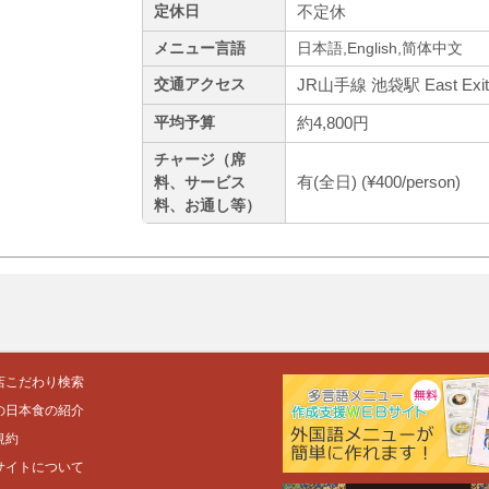
不定休
定休日
メニュー言語
日本語,English,简体中文
JR山手線 池袋駅 East E
交通アクセス
約4,800円
平均予算
チャージ（席
有(全日) (¥400/person)
料、サービス
料、お通し等）
店こだわり検索
の日本食の紹介
規約
サイトについて