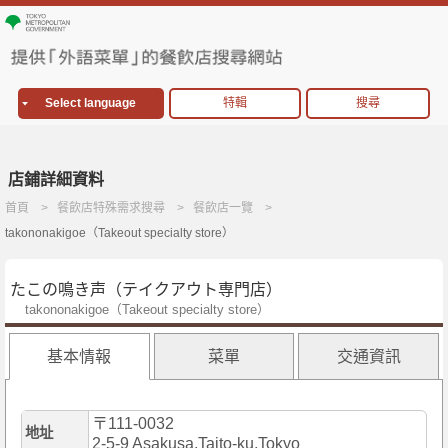
Select language
特輯
搜尋
店鋪詳細資料
首頁
餐飲店特殊需求搜尋
餐飲店一覽
takononakigoe（Takeout specialty store）
たこの鳴き声（テイクアウト専門店）
takononakigoe（Takeout specialty store）
基本情報
菜單
交通資訊
〒111-0032
地址
2-5-9 Asakusa,Taito-ku,Tokyo