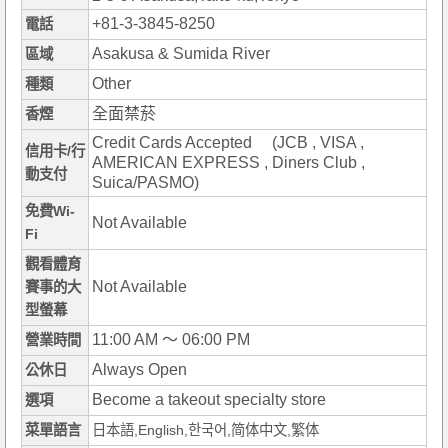
+81-3-3845-8250
電話
Asakusa & Sumida River
區域
Other
種類
全面禁菸
香煙
Credit Cards Accepted (JCB , VISA ,
信用卡/行
AMERICAN EXPRESS , Diners Club ,
動支付
Suica/PASMO)
免費Wi-
Not Available
Fi
觀看體育
Not Available
賽事的大
型螢幕
11:00 AM ～ 06:00 PM
營業時間
Always Open
公休日
Become a takeout specialty store
選項
菜單語言
日本語,English,한국어,简体中文,繁体