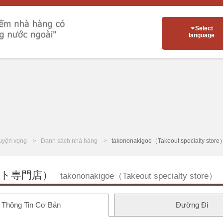
Select
language
uyện vọng
Danh sách nhà hàng
takononakigoe（Takeout specialty store
ト専門店）
takononakigoe（Takeout specialty store）
Thông Tin Cơ Bản
Đường Đi