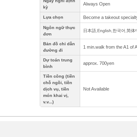
Ngày nghỉ định
Always Open
kỳ
Become a takeout specialt
Lựa chọn
Ngôn ngữ thực
日本語,English,한국어,简
đơn
Bản đồ chỉ dẫn
1 min.walk from the A1 of 
đường đi
Dự toán trung
approx. 700yen
bình
Tiền công (tiền
chỗ ngồi, tiền
Not Available
dịch vụ, tiền
món khai vị,
v.v...)