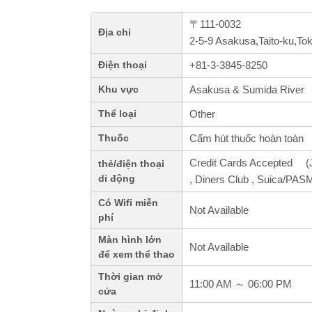
〒111-0032
Địa chỉ
2-5-9 Asakusa,Taito-ku,To
+81-3-3845-8250
Điện thoại
Asakusa & Sumida River
Khu vực
Other
Thể loại
Cấm hút thuốc hoàn toàn
Thuốc
Credit Cards Accepted 
thẻ/điện thoại
di động
, Diners Club , Suica/PAS
Có Wifi miễn
Not Available
phí
Màn hình lớn
Not Available
để xem thể thao
Thời gian mở
11:00 AM ～ 06:00 PM
cửa