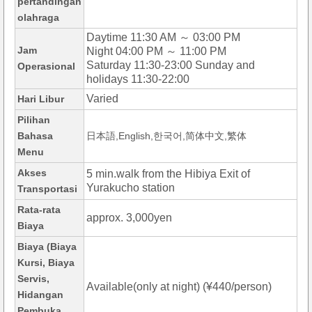
pertandingan
olahraga
Daytime 11:30 AM ～ 03:00 PM
Jam
Night 04:00 PM ～ 11:00 PM
Saturday 11:30-23:00 Sunday and
Operasional
holidays 11:30-22:00
Varied
Hari Libur
Pilihan
Bahasa
日本語,English,한국어,简体中文,繁体
Menu
Akses
5 min.walk from the Hibiya Exit of
Yurakucho station
Transportasi
Rata-rata
approx. 3,000yen
Biaya
Biaya (Biaya
Kursi, Biaya
Servis,
Available(only at night) (¥440/person)
Hidangan
Pembuka,