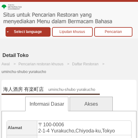
Select language
Liputan khusus
Pencarian
Detail Toko
Awal
Pencarian restoran khusus
Daftar Restoran
uminchu-shubo yurakucho
海人酒房 有楽町店
uminchu-shubo yurakucho
Informasi Dasar
Akses
〒100-0006
Alamat
2-1-4 Yurakucho,Chiyoda-ku,Tokyo