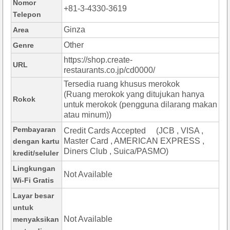
Nomor
+81-3-4330-3619
Telepon
Ginza
Area
Other
Genre
https://shop.create-
URL
restaurants.co.jp/cd0000/
Tersedia ruang khusus merokok
(Ruang merokok yang ditujukan hanya
Rokok
untuk merokok (pengguna dilarang makan
atau minum))
Pembayaran
Credit Cards Accepted (JCB , VISA ,
Master Card , AMERICAN EXPRESS ,
dengan kartu
Diners Club , Suica/PASMO)
kredit/seluler
Lingkungan
Not Available
Wi-Fi Gratis
Layar besar
untuk
Not Available
menyaksikan