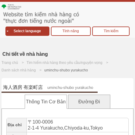
Select language
Tính năng
Tìm kiếm
Chi tiết về nhà hàng
Trang chủ
Tìm hiếm nhà hàng theo yêu cầu/nguyện vọng
Danh sách nhà hàng
uminchu-shubo yurakucho
海人酒房 有楽町店
uminchu-shubo yurakucho
Thông Tin Cơ Bản
Đường Đi
〒100-0006
Địa chỉ
2-1-4 Yurakucho,Chiyoda-ku,Tokyo