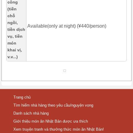
công
(tiền
chỗ
ngồi,
Available(only at night) (¥440/person)
tiền dịch
vụ, tiền
món
khai vị,
v.v...)
Trang chủ
Tìm hiếm nhà hàng theo yêu cầu/nguyện vọng
Danh sách nhà hàng
Giới thiệu món ăn Nhật Bản được ưa thích
Xem truyện tranh và thưởng thức món ăn Nhật Bản!