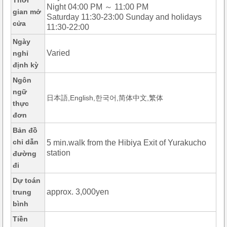
Thời
Night 04:00 PM ～ 11:00 PM
gian mở
Saturday 11:30-23:00 Sunday and holidays
cửa
11:30-22:00
Ngày
Varied
nghỉ
định kỳ
Ngôn
ngữ
日本語,English,한국어,简体中文,繁体
thực
đơn
Bản đồ
chỉ dẫn
5 min.walk from the Hibiya Exit of Yurakucho
station
đường
đi
Dự toán
approx. 3,000yen
trung
bình
Tiền